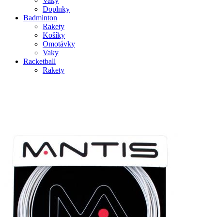
Vaky
Doplnky
Badminton
Rakety
Košíky
Omotávky
Vaky
Racketball
Rakety