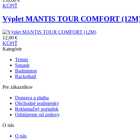
139,00 €
KÚPIŤ
Výplet MANTIS TOUR COMFORT (12M
12,00 €
KÚPIŤ
Kategórie
Tennis
Squash
Badminton
Racketball
Pre zákazníkov
Doprava a platba
Obchodné podmienky
Reklamačný poriadok
Odstúpenie od zmluvy
O nás
O nás