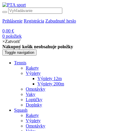
Prihlásenie
Registrácia
Zabudnuté heslo
0,00 €
0 položiek
×
Zatvoriť
Nákupný košík neobsahuje položky
Toggle navigation
Tennis
Rakety
Výplety
Výplety 12m
Výplety 200m
Omotávky
Vaky
Loptičky
Doplnky
Squash
Rakety
Výplety
Omotávky